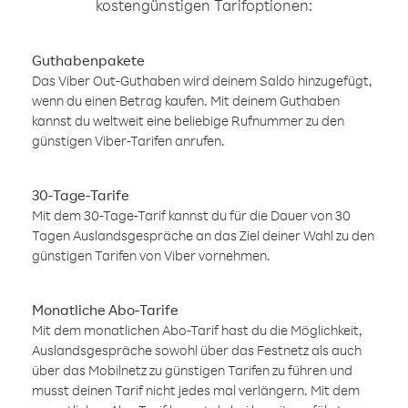
kostengünstigen Tarifoptionen:
Guthabenpakete
Das Viber Out-Guthaben wird deinem Saldo hinzugefügt,
wenn du einen Betrag kaufen. Mit deinem Guthaben
kannst du weltweit eine beliebige Rufnummer zu den
günstigen Viber-Tarifen anrufen.
30-Tage-Tarife
Mit dem 30-Tage-Tarif kannst du für die Dauer von 30
Tagen Auslandsgespräche an das Ziel deiner Wahl zu den
günstigen Tarifen von Viber vornehmen.
Monatliche Abo-Tarife
Mit dem monatlichen Abo-Tarif hast du die Möglichkeit,
Auslandsgespräche sowohl über das Festnetz als auch
über das Mobilnetz zu günstigen Tarifen zu führen und
musst deinen Tarif nicht jedes mal verlängern. Mit dem