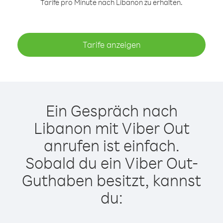
Tarife pro Minute nach Libanon zu erhalten.
Tarife anzeigen
Ein Gespräch nach
Libanon mit Viber Out
anrufen ist einfach.
Sobald du ein Viber Out-
Guthaben besitzt, kannst
du: