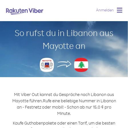
Anmelden
Togg
navig
So rufst du in Libanon aus
Mayotte an
Mit Viber Out kannst du Gespräche nach Libanon aus
Mayotte führen.
Rufe eine beliebige Nummer in Libanon
an - Festnetz oder mobil! - Schon ab nur 15.0 ¢ pro
Minute.
Kaufe Guthabenpakete oder einen Tarif, um die besten