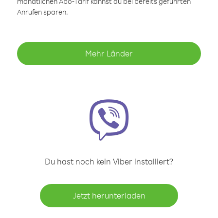
monatlichen Abo-Tarif kannst du bei bereits geführten
Anrufen sparen.
Mehr Länder
Du hast noch kein Viber installiert?
Jetzt herunterladen