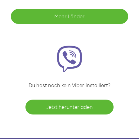
Mehr Länder
Du hast noch kein Viber installiert?
Jetzt herunterladen