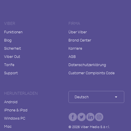
VIBER
FIRMA
Funktionen
Über Viber
Blog
Brand Center
Sicherheit
Karriere
Viber Out
AGB
Tarife
Datenschutzerklärung
Support
Customer Complaints Code
HERUNTERLADEN
Deutsch
Android
iPhone & iPad
Windows PC
Mac
©
2026
Viber Media S.à r.l.