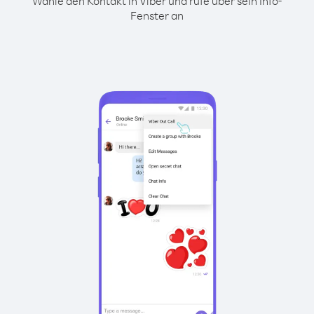
Wähle den Kontakt in Viber und rufe über sein Info-
Fenster an