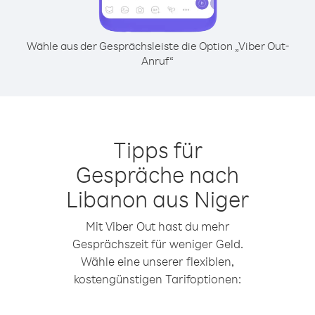
Wähle aus der Gesprächsleiste die Option „Viber Out-
Anruf“
Tipps für
Gespräche nach
Libanon aus Niger
Mit Viber Out hast du mehr
Gesprächszeit für weniger Geld.
Wähle eine unserer flexiblen,
kostengünstigen Tarifoptionen: