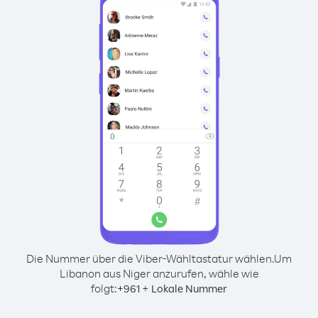
Die Nummer über die Viber-Wähltastatur wählen.
Um
Libanon aus Niger anzurufen, wähle wie
folgt:
+
+
961
Lokale Nummer