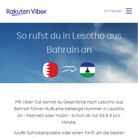
Anmelden
Togg
navig
So rufst du in Lesotho aus
Bahrain an
Mit Viber Out kannst du Gespräche nach Lesotho aus
Bahrain führen.
Rufe eine beliebige Nummer in Lesotho
an - Festnetz oder mobil! - Schon ab nur 53.6 ¢ pro
Minute.
Kaufe Guthabenpakete oder einen Tarif, um die besten