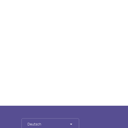
Deutsch