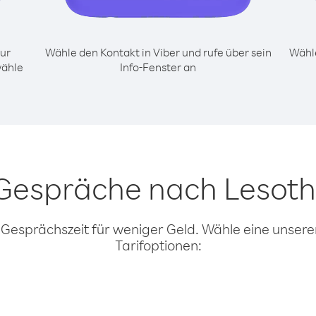
ur
Wähle den Kontakt in Viber und rufe über sein
Wähle
wähle
Info-Fenster an
 Gespräche nach Lesoth
 Gesprächszeit für weniger Geld. Wähle eine unserer
Tarifoptionen: