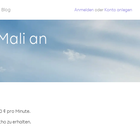
Blog
Anmelden
oder
Konto anlegen
Mali an
0 ¢ pro Minute.
ho zu erhalten.