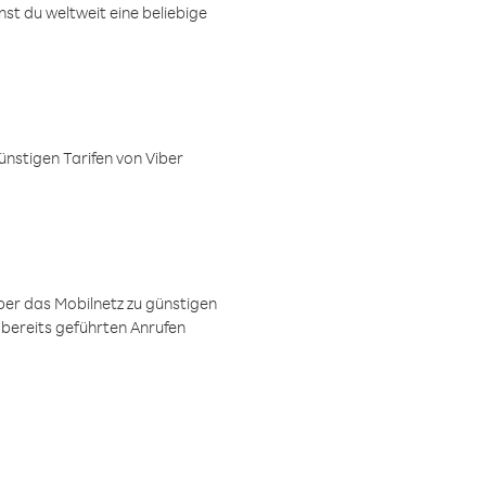
t du weltweit eine beliebige
ünstigen Tarifen von Viber
ber das Mobilnetz zu günstigen
 bereits geführten Anrufen