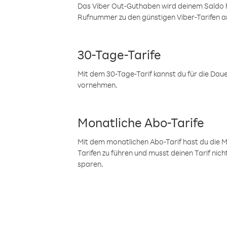
Das Viber Out-Guthaben wird deinem Saldo h
Rufnummer zu den günstigen Viber-Tarifen a
30-Tage-Tarife
Mit dem 30-Tage-Tarif kannst du für die Dau
vornehmen.
Monatliche Abo-Tarife
Mit dem monatlichen Abo-Tarif hast du die M
Tarifen zu führen und musst deinen Tarif nic
sparen.