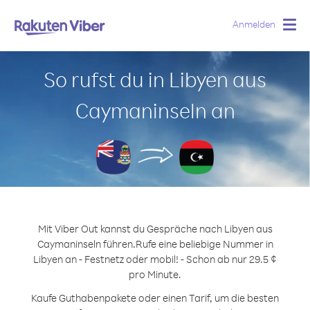
Anmelden
Togg
navig
So rufst du in Libyen aus
Caymaninseln an
Mit Viber Out kannst du Gespräche nach Libyen aus
Caymaninseln führen.
Rufe eine beliebige Nummer in
Libyen an - Festnetz oder mobil! - Schon ab nur 29.5 ¢
pro Minute.
Kaufe Guthabenpakete oder einen Tarif, um die besten