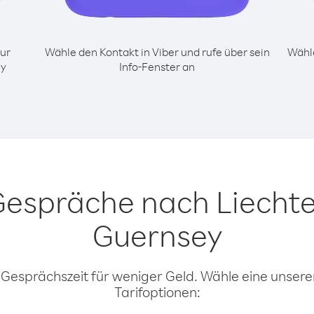
ur
Wähle den Kontakt in Viber und rufe über sein
Wähle
ey
Info-Fenster an
 Gespräche nach Liechte
Guernsey
 Gesprächszeit für weniger Geld. Wähle eine unserer
Tarifoptionen: