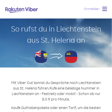
Anmelden
Togg
navig
So rufst du in Liechtenstein
aus St. Helena an
Mit Viber Out kannst du Gespräche nach Liechtenstein
aus St. Helena führen.
Rufe eine beliebige Nummer in
Liechtenstein an - Festnetz oder mobil! - Schon ab nur
9.0 ¢ pro Minute.
Kaufe Guthabenpakete oder einen Tarif, um die besten