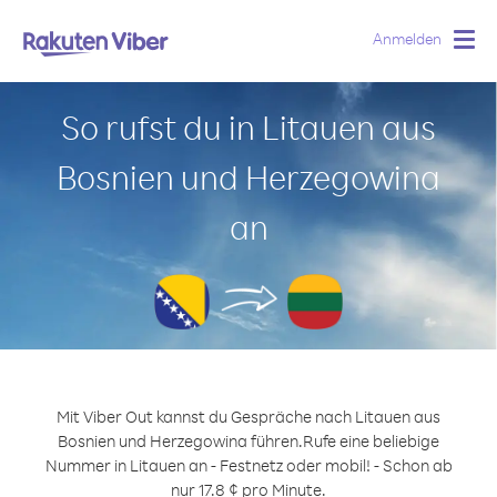
Anmelden
Togg
navig
So rufst du in Litauen aus
Bosnien und Herzegowina
an
Mit Viber Out kannst du Gespräche nach Litauen aus
Bosnien und Herzegowina führen.
Rufe eine beliebige
Nummer in Litauen an - Festnetz oder mobil! - Schon ab
nur 17.8 ¢ pro Minute.