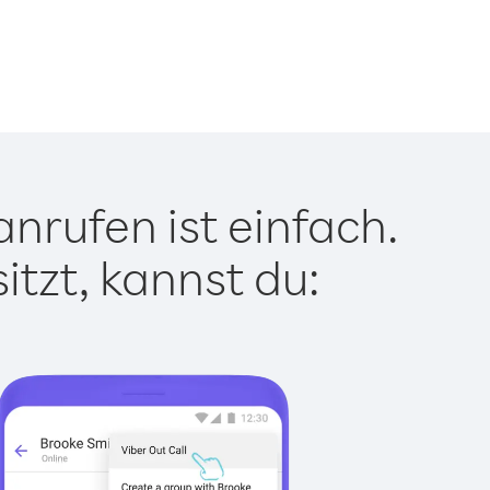
nrufen ist einfach.
tzt, kannst du: