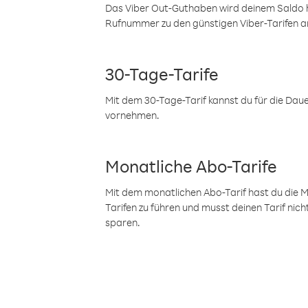
Das Viber Out-Guthaben wird deinem Saldo h
Rufnummer zu den günstigen Viber-Tarifen a
30-Tage-Tarife
Mit dem 30-Tage-Tarif kannst du für die Dau
vornehmen.
Monatliche Abo-Tarife
Mit dem monatlichen Abo-Tarif hast du die M
Tarifen zu führen und musst deinen Tarif nic
sparen.