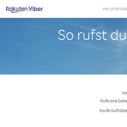
Herunterlad
So rufst d
Mi
Rufe eine beli
Kaufe Guthaben