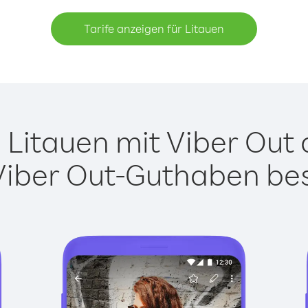
Tarife anzeigen für Litauen
Litauen mit Viber Out a
Viber Out-Guthaben besi