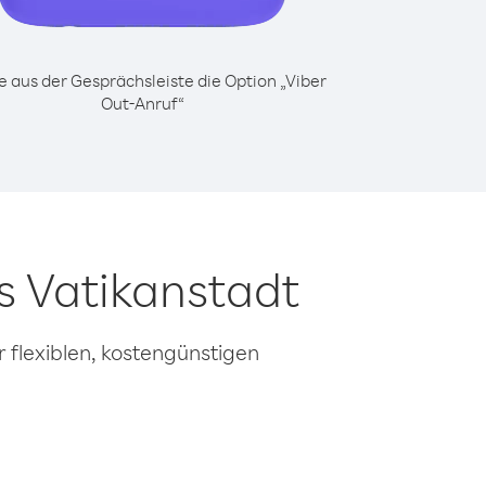
 aus der Gesprächsleiste die Option „Viber
Out-Anruf“
s Vatikanstadt
 flexiblen, kostengünstigen