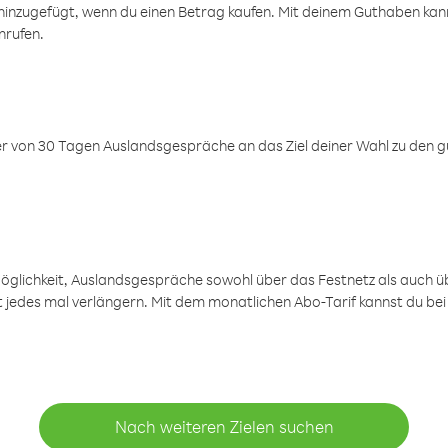
inzugefügt, wenn du einen Betrag kaufen. Mit deinem Guthaben kanns
nrufen.
er von 30 Tagen Auslandsgespräche an das Ziel deiner Wahl zu den g
öglichkeit, Auslandsgespräche sowohl über das Festnetz als auch ü
ht jedes mal verlängern. Mit dem monatlichen Abo-Tarif kannst du bei
Nach weiteren Zielen suchen