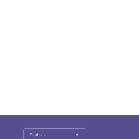
Deutsch