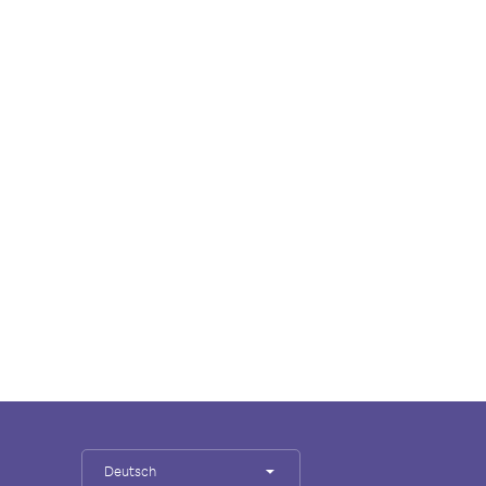
Deutsch