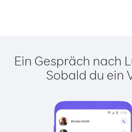
Ein Gespräch nach L
Sobald du ein 