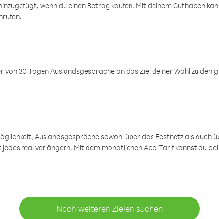
inzugefügt, wenn du einen Betrag kaufen. Mit deinem Guthaben kanns
nrufen.
er von 30 Tagen Auslandsgespräche an das Ziel deiner Wahl zu den g
öglichkeit, Auslandsgespräche sowohl über das Festnetz als auch ü
ht jedes mal verlängern. Mit dem monatlichen Abo-Tarif kannst du bei
Nach weiteren Zielen suchen