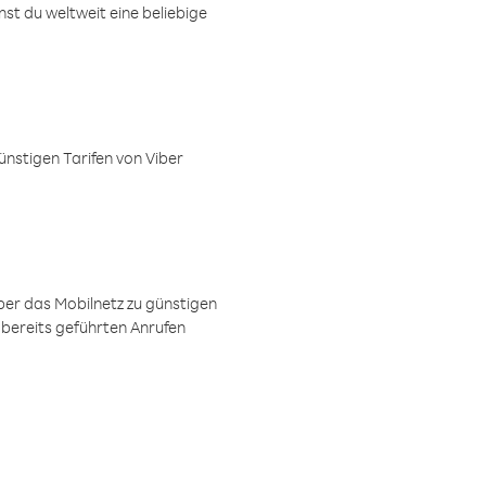
t du weltweit eine beliebige
ünstigen Tarifen von Viber
ber das Mobilnetz zu günstigen
 bereits geführten Anrufen