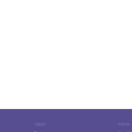
VIBER
FIRMA