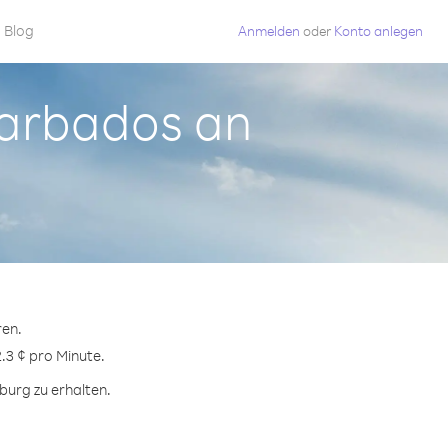
Blog
Anmelden
oder
Konto anlegen
Barbados an
ren.
.3 ¢ pro Minute.
burg zu erhalten.