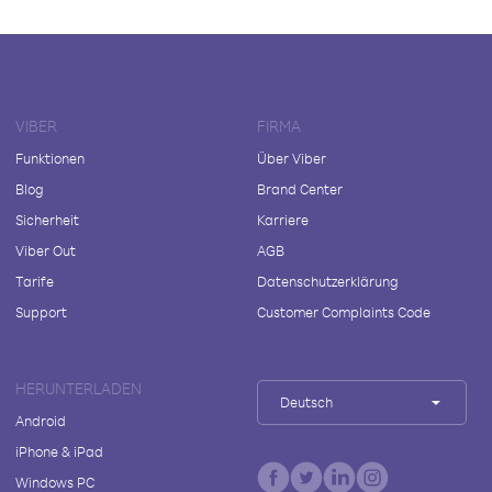
VIBER
FIRMA
Funktionen
Über Viber
Blog
Brand Center
Sicherheit
Karriere
Viber Out
AGB
Tarife
Datenschutzerklärung
Support
Customer Complaints Code
HERUNTERLADEN
Deutsch
Android
iPhone & iPad
Windows PC