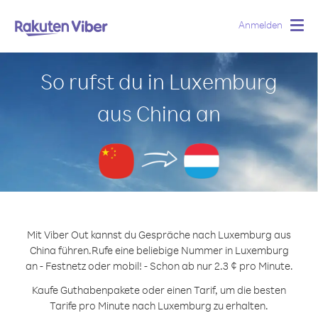
Anmelden
Togg
navig
So rufst du in Luxemburg
aus China an
Mit Viber Out kannst du Gespräche nach Luxemburg aus
China führen.
Rufe eine beliebige Nummer in Luxemburg
an - Festnetz oder mobil! - Schon ab nur 2.3 ¢ pro Minute.
Kaufe Guthabenpakete oder einen Tarif, um die besten
Tarife pro Minute nach Luxemburg zu erhalten.