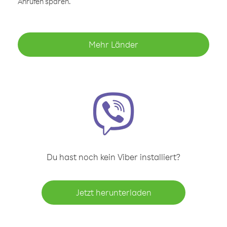
Anrufen sparen.
Mehr Länder
Du hast noch kein Viber installiert?
Jetzt herunterladen