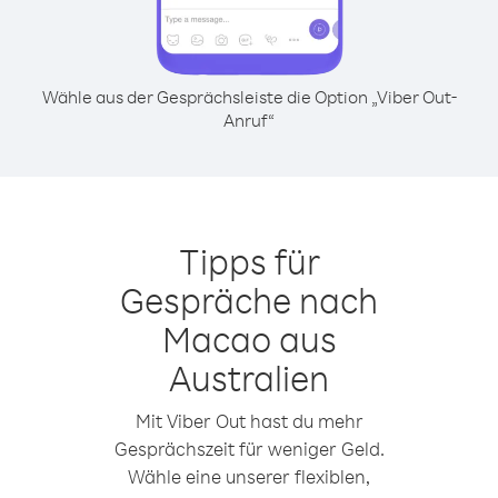
Wähle aus der Gesprächsleiste die Option „Viber Out-
Anruf“
Tipps für
Gespräche nach
Macao aus
Australien
Mit Viber Out hast du mehr
Gesprächszeit für weniger Geld.
Wähle eine unserer flexiblen,