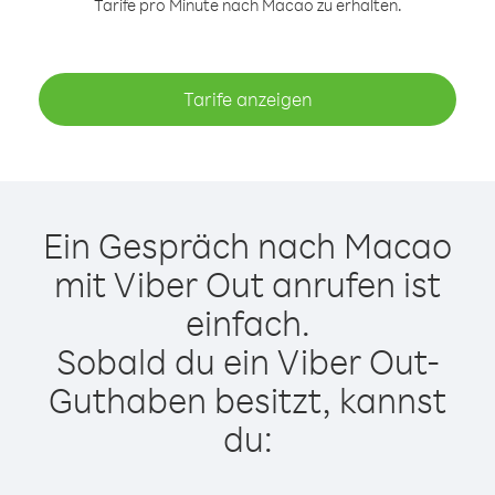
Tarife pro Minute nach Macao zu erhalten.
Tarife anzeigen
Ein Gespräch nach Macao
mit Viber Out anrufen ist
einfach.
Sobald du ein Viber Out-
Guthaben besitzt, kannst
du: