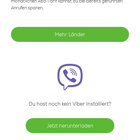
monatlichen Abo-Tarif kannst du bei bereits geführten
Anrufen sparen.
Mehr Länder
Du hast noch kein Viber installiert?
Jetzt herunterladen