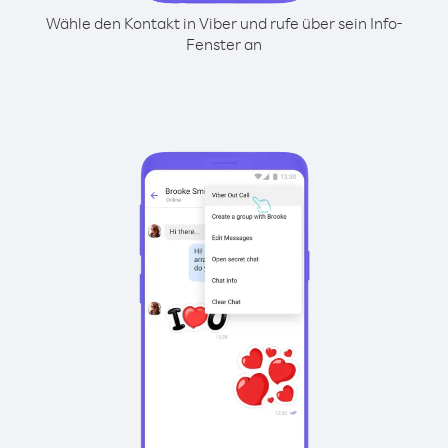
Wähle den Kontakt in Viber und rufe über sein Info-
Fenster an