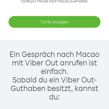
Tarife pro Minute nach Macao zu erhalten.
Tarife anzeigen
Ein Gespräch nach Macao
mit Viber Out anrufen ist
einfach.
Sobald du ein Viber Out-
Guthaben besitzt, kannst
du: