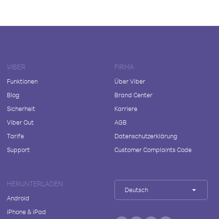
VIBER
FIRMA
Funktionen
Über Viber
Blog
Brand Center
Sicherheit
Karriere
Viber Out
AGB
Tarife
Datenschutzerklärung
Support
Customer Complaints Code
HERUNTERLADEN
Deutsch
Android
iPhone & iPad