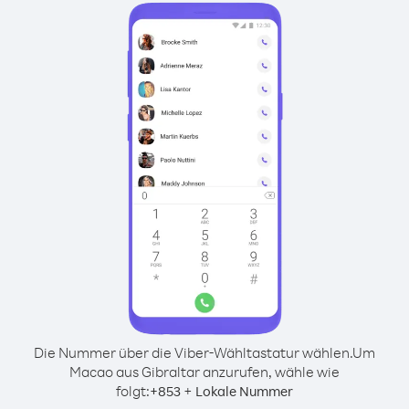
Die Nummer über die Viber-Wähltastatur wählen.
Um
Macao aus Gibraltar anzurufen, wähle wie
folgt:
+
+
853
Lokale Nummer