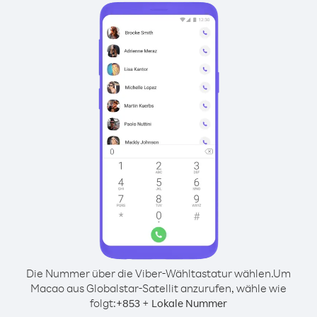
Die Nummer über die Viber-Wähltastatur wählen.
Um
Macao aus Globalstar-Satellit anzurufen, wähle wie
folgt:
+
+
853
Lokale Nummer