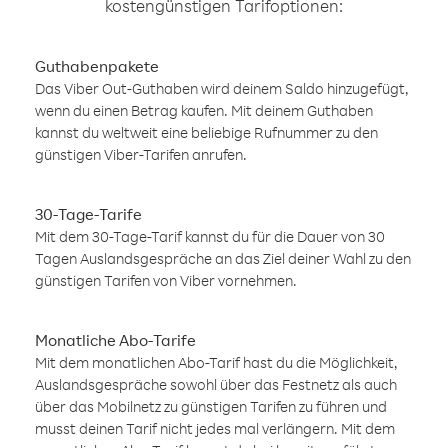
kostengünstigen Tarifoptionen:
Guthabenpakete
Das Viber Out-Guthaben wird deinem Saldo hinzugefügt,
wenn du einen Betrag kaufen. Mit deinem Guthaben
kannst du weltweit eine beliebige Rufnummer zu den
günstigen Viber-Tarifen anrufen.
30-Tage-Tarife
Mit dem 30-Tage-Tarif kannst du für die Dauer von 30
Tagen Auslandsgespräche an das Ziel deiner Wahl zu den
günstigen Tarifen von Viber vornehmen.
Monatliche Abo-Tarife
Mit dem monatlichen Abo-Tarif hast du die Möglichkeit,
Auslandsgespräche sowohl über das Festnetz als auch
über das Mobilnetz zu günstigen Tarifen zu führen und
musst deinen Tarif nicht jedes mal verlängern. Mit dem