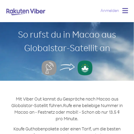
Anmelden
Togg
navig
So rufst du in Macao aus
Globalstar-Satellit an
Mit Viber Out kannst du Gespräche nach Macao aus
Globalstar-Satellit führen.
Rufe eine beliebige Nummer in
Macao an - Festnetz oder mobil! - Schon ab nur 13.5 ¢
pro Minute.
Kaufe Guthabenpakete oder einen Tarif, um die besten