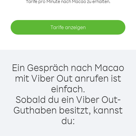
Tarife pro Minute nach Macao zu erhalten.
Tarife anzeigen
Ein Gespräch nach Macao
mit Viber Out anrufen ist
einfach.
Sobald du ein Viber Out-
Guthaben besitzt, kannst
du: