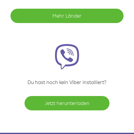
Mehr Länder
Du hast noch kein Viber installiert?
Jetzt herunterladen