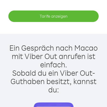
Tarife anzeigen
Ein Gespräch nach Macao
mit Viber Out anrufen ist
einfach.
Sobald du ein Viber Out-
Guthaben besitzt, kannst
du: