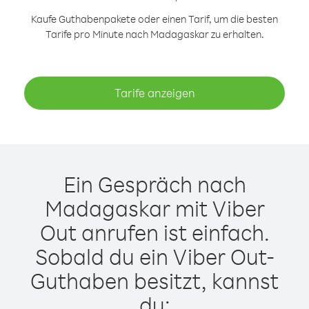
Kaufe Guthabenpakete oder einen Tarif, um die besten
Tarife pro Minute nach Madagaskar zu erhalten.
Tarife anzeigen
Ein Gespräch nach
Madagaskar mit Viber
Out anrufen ist einfach.
Sobald du ein Viber Out-
Guthaben besitzt, kannst
du: