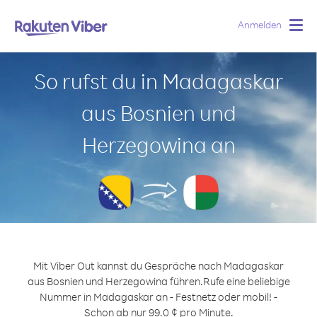
Anmelden
Togg
navig
So rufst du in Madagaskar
aus Bosnien und
Herzegowina an
Mit Viber Out kannst du Gespräche nach Madagaskar
aus Bosnien und Herzegowina führen.
Rufe eine beliebige
Nummer in Madagaskar an - Festnetz oder mobil! -
Schon ab nur 99.0 ¢ pro Minute.