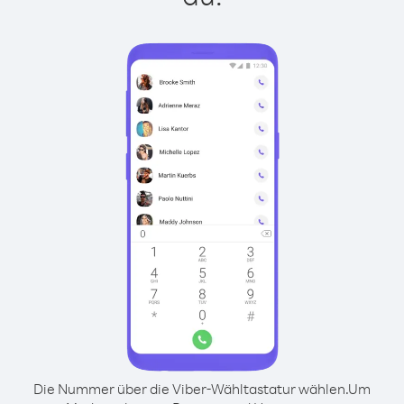
Die Nummer über die Viber-Wähltastatur wählen.
Um