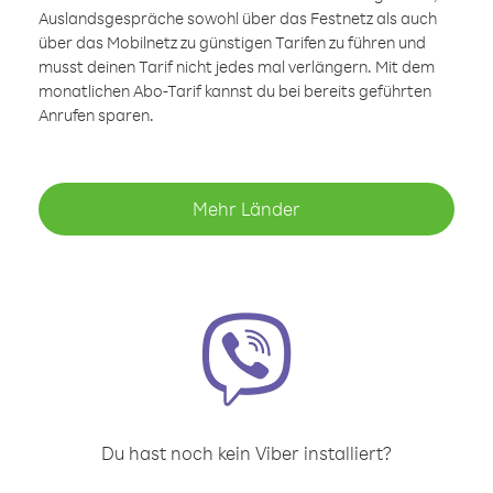
Auslandsgespräche sowohl über das Festnetz als auch
über das Mobilnetz zu günstigen Tarifen zu führen und
musst deinen Tarif nicht jedes mal verlängern. Mit dem
monatlichen Abo-Tarif kannst du bei bereits geführten
Anrufen sparen.
Mehr Länder
Du hast noch kein Viber installiert?