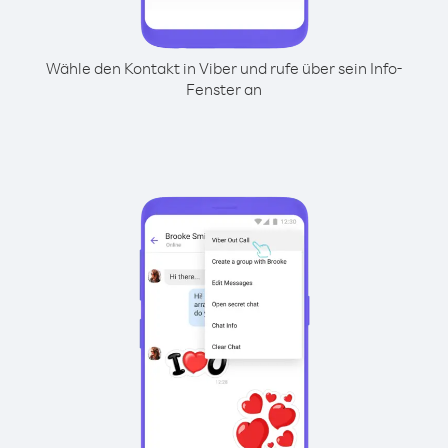
Wähle den Kontakt in Viber und rufe über sein Info-
Fenster an