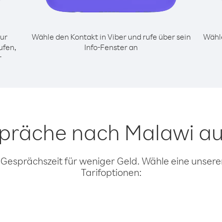
ur
Wähle den Kontakt in Viber und rufe über sein
Wähle
ufen,
Info-Fenster an
r
spräche nach Malawi au
 Gesprächszeit für weniger Geld. Wähle eine unserer
Tarifoptionen: