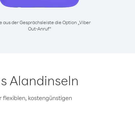
 aus der Gesprächsleiste die Option „Viber
Out-Anruf“
s Alandinseln
 flexiblen, kostengünstigen