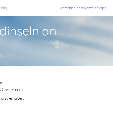
Blog
Anmelden
oder
Konto anlegen
dinseln an
n.
5 ¢ pro Minute.
wi zu erhalten.