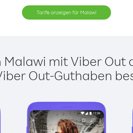
Tarife anzeigen für Malawi
Malawi mit Viber Out a
Viber Out-Guthaben besi