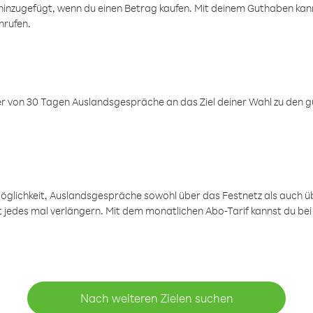
inzugefügt, wenn du einen Betrag kaufen. Mit deinem Guthaben kanns
nrufen.
er von 30 Tagen Auslandsgespräche an das Ziel deiner Wahl zu den g
öglichkeit, Auslandsgespräche sowohl über das Festnetz als auch ü
ht jedes mal verlängern. Mit dem monatlichen Abo-Tarif kannst du bei
Nach weiteren Zielen suchen