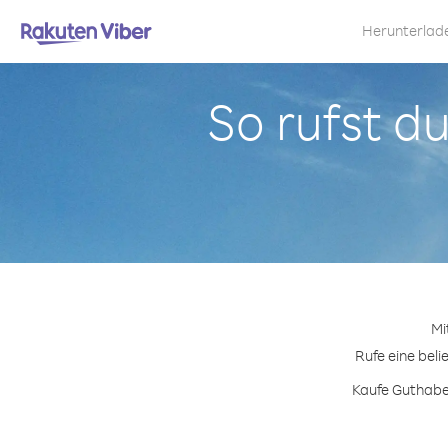
Herunterlad
So rufst d
Mi
Rufe eine beli
Kaufe Guthaben