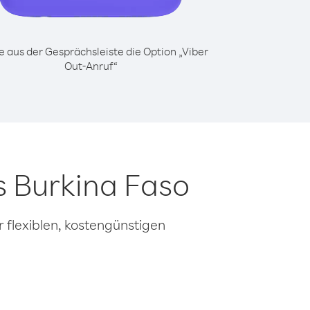
 aus der Gesprächsleiste die Option „Viber
Out-Anruf“
s Burkina Faso
 flexiblen, kostengünstigen