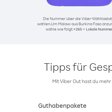
Die Nummer über die Viber-Wähltastat
wählen.
Um Malawi aus Burkina Faso anzur
wähle wie folgt:
+
+
265
Lokale Numme
Tipps für Ges
Mit Viber Out hast du mehr
Guthabenpakete