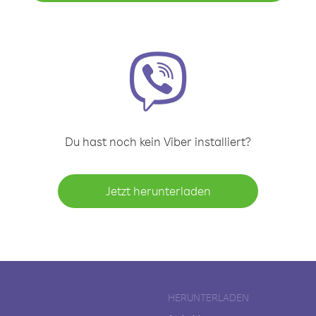
Du hast noch kein Viber installiert?
Jetzt herunterladen
HERUNTERLADEN