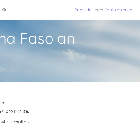
Blog
Anmelden
oder
Konto anlegen
ina Faso an
en.
5 ¢ pro Minute.
wi zu erhalten.