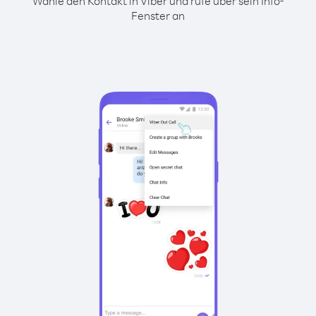
Wähle den Kontakt in Viber und rufe über sein Info-
Fenster an