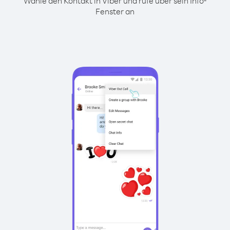
Wähle den Kontakt in Viber und rufe über sein Info-
Fenster an