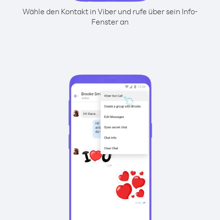
Wähle den Kontakt in Viber und rufe über sein Info-
Fenster an