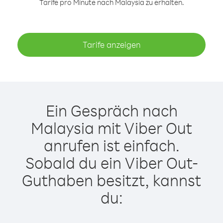
Tarife pro Minute nach Malaysia zu erhalten.
Tarife anzeigen
Ein Gespräch nach
Malaysia mit Viber Out
anrufen ist einfach.
Sobald du ein Viber Out-
Guthaben besitzt, kannst
du: