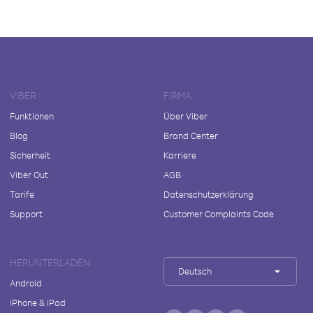
VIBER
FIRMA
Funktionen
Über Viber
Blog
Brand Center
Sicherheit
Karriere
Viber Out
AGB
Tarife
Datenschutzerklärung
Support
Customer Complaints Code
HERUNTERLADEN
Deutsch
Android
iPhone & iPad