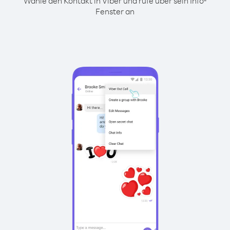
Wähle den Kontakt in Viber und rufe über sein Info-
Fenster an