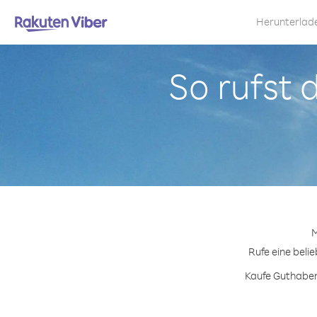
Herunterlad
So rufst 
M
Rufe eine beli
Kaufe Guthabenp