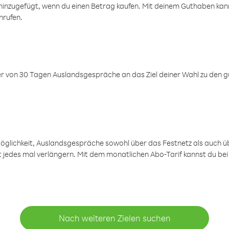
inzugefügt, wenn du einen Betrag kaufen. Mit deinem Guthaben kanns
nrufen.
er von 30 Tagen Auslandsgespräche an das Ziel deiner Wahl zu den g
öglichkeit, Auslandsgespräche sowohl über das Festnetz als auch ü
ht jedes mal verlängern. Mit dem monatlichen Abo-Tarif kannst du bei
Nach weiteren Zielen suchen