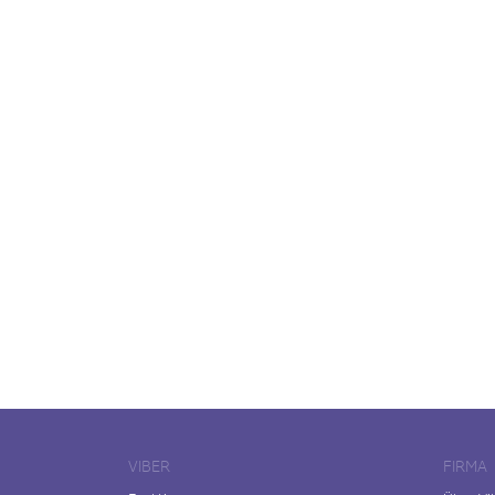
VIBER
FIRMA