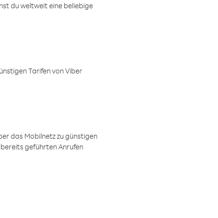
t du weltweit eine beliebige
ünstigen Tarifen von Viber
ber das Mobilnetz zu günstigen
 bereits geführten Anrufen