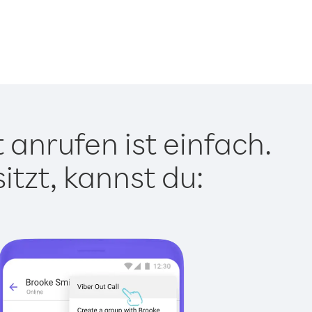
anrufen ist einfach.
tzt, kannst du: