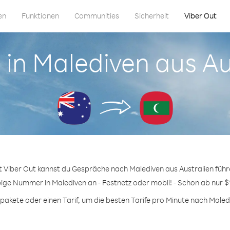
en
Funktionen
Communities
Sicherheit
Viber Out
u in Malediven aus Au
t Viber Out kannst du Gespräche nach Malediven aus Australien führ
bige Nummer in Malediven an - Festnetz oder mobil! - Schon ab nur $
akete oder einen Tarif, um die besten Tarife pro Minute nach Maledi