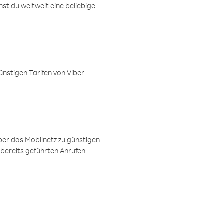
t du weltweit eine beliebige
ünstigen Tarifen von Viber
ber das Mobilnetz zu günstigen
 bereits geführten Anrufen