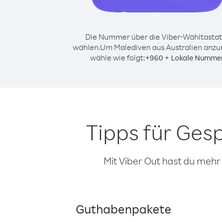
Die Nummer über die Viber-Wähltastat
wählen.
Um Malediven aus Australien anzu
wähle wie folgt:
+
+
960
Lokale Numme
Tipps für Ges
Mit Viber Out hast du mehr
Guthabenpakete