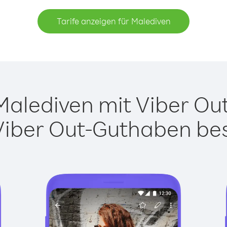
Tarife anzeigen für Malediven
alediven mit Viber Out 
Viber Out-Guthaben besi