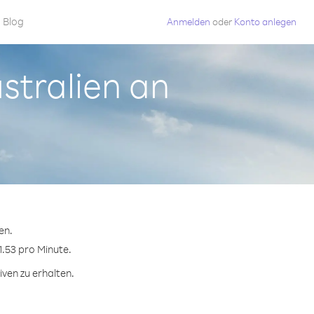
Blog
Anmelden
oder
Konto anlegen
stralien an
en.
1.53 pro Minute.
ven zu erhalten.