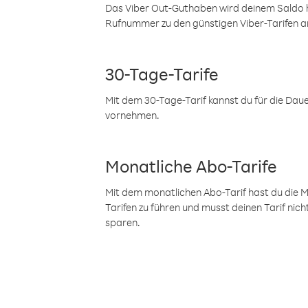
Das Viber Out-Guthaben wird deinem Saldo h
Rufnummer zu den günstigen Viber-Tarifen a
30-Tage-Tarife
Mit dem 30-Tage-Tarif kannst du für die Dau
vornehmen.
Monatliche Abo-Tarife
Mit dem monatlichen Abo-Tarif hast du die M
Tarifen zu führen und musst deinen Tarif nic
sparen.