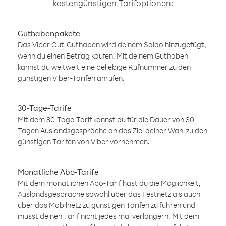
kostengünstigen Tarifoptionen:
Guthabenpakete
Das Viber Out-Guthaben wird deinem Saldo hinzugefügt,
wenn du einen Betrag kaufen. Mit deinem Guthaben
kannst du weltweit eine beliebige Rufnummer zu den
günstigen Viber-Tarifen anrufen.
30-Tage-Tarife
Mit dem 30-Tage-Tarif kannst du für die Dauer von 30
Tagen Auslandsgespräche an das Ziel deiner Wahl zu den
günstigen Tarifen von Viber vornehmen.
Monatliche Abo-Tarife
Mit dem monatlichen Abo-Tarif hast du die Möglichkeit,
Auslandsgespräche sowohl über das Festnetz als auch
über das Mobilnetz zu günstigen Tarifen zu führen und
musst deinen Tarif nicht jedes mal verlängern. Mit dem