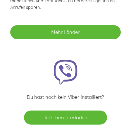
monatlichen Abo-Tarif kannst du bei bereits geführten
Anrufen sparen.
Mehr Länder
Du hast noch kein Viber installiert?
Jetzt herunterladen