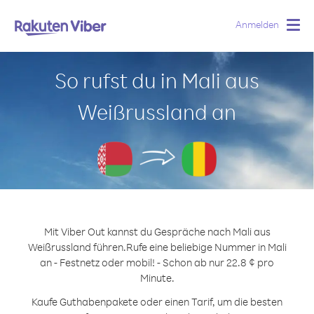
Anmelden
Togg
navig
So rufst du in Mali aus
Weißrussland an
Mit Viber Out kannst du Gespräche nach Mali aus
Weißrussland führen.
Rufe eine beliebige Nummer in Mali
an - Festnetz oder mobil! - Schon ab nur 22.8 ¢ pro
Minute.
Kaufe Guthabenpakete oder einen Tarif, um die besten