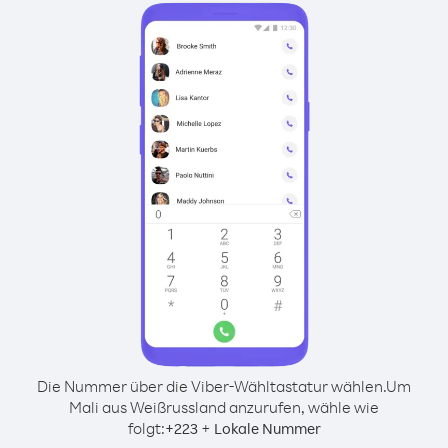
Die Nummer über die Viber-Wähltastatur wählen.
Um
Mali aus Weißrussland anzurufen, wähle wie
folgt:
+
+
223
Lokale Nummer