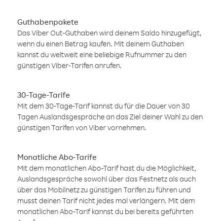
Guthabenpakete
Das Viber Out-Guthaben wird deinem Saldo hinzugefügt,
wenn du einen Betrag kaufen. Mit deinem Guthaben
kannst du weltweit eine beliebige Rufnummer zu den
günstigen Viber-Tarifen anrufen.
30-Tage-Tarife
Mit dem 30-Tage-Tarif kannst du für die Dauer von 30
Tagen Auslandsgespräche an das Ziel deiner Wahl zu den
günstigen Tarifen von Viber vornehmen.
Monatliche Abo-Tarife
Mit dem monatlichen Abo-Tarif hast du die Möglichkeit,
Auslandsgespräche sowohl über das Festnetz als auch
über das Mobilnetz zu günstigen Tarifen zu führen und
musst deinen Tarif nicht jedes mal verlängern. Mit dem
monatlichen Abo-Tarif kannst du bei bereits geführten