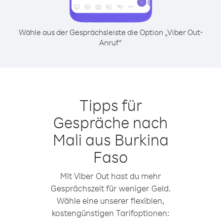
Wähle aus der Gesprächsleiste die Option „Viber Out-
Anruf“
Tipps für
Gespräche nach
Mali aus Burkina
Faso
Mit Viber Out hast du mehr
Gesprächszeit für weniger Geld.
Wähle eine unserer flexiblen,
kostengünstigen Tarifoptionen: