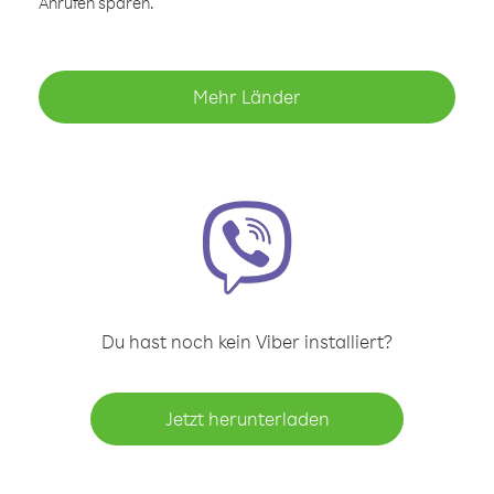
Anrufen sparen.
Mehr Länder
Du hast noch kein Viber installiert?
Jetzt herunterladen