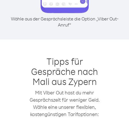
Wähle aus der Gesprächsleiste die Option „Viber Out-
Anruf“
Tipps für
Gespräche nach
Mali aus Zypern
Mit Viber Out hast du mehr
Gesprächszeit für weniger Geld.
Wähle eine unserer flexiblen,
kostengünstigen Tarifoptionen: