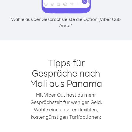
Wähle aus der Gesprächsleiste die Option „Viber Out-
Anruf“
Tipps für
Gespräche nach
Mali aus Panama
Mit Viber Out hast du mehr
Gesprächszeit für weniger Geld.
Wähle eine unserer flexiblen,
kostengünstigen Tarifoptionen: