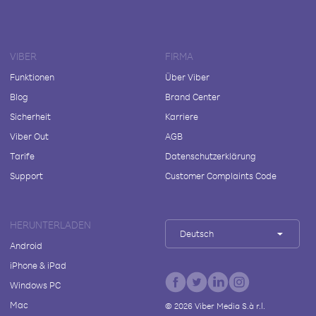
VIBER
FIRMA
Funktionen
Über Viber
Blog
Brand Center
Sicherheit
Karriere
Viber Out
AGB
Tarife
Datenschutzerklärung
Support
Customer Complaints Code
HERUNTERLADEN
Deutsch
Android
iPhone & iPad
Windows PC
Mac
©
2026
Viber Media S.à r.l.