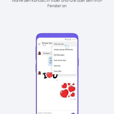
Wähle den Kontakt in Viber und rufe über sein Info-
Fenster an