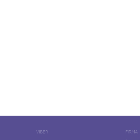
VIBER
FIRMA