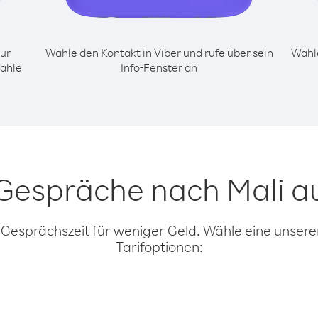
ur
Wähle den Kontakt in Viber und rufe über sein
Wähle
wähle
Info-Fenster an
 Gespräche nach Mali a
 Gesprächszeit für weniger Geld. Wähle eine unserer
Tarifoptionen: