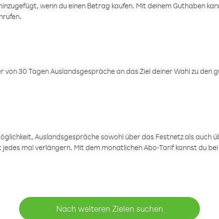
inzugefügt, wenn du einen Betrag kaufen. Mit deinem Guthaben kanns
nrufen.
er von 30 Tagen Auslandsgespräche an das Ziel deiner Wahl zu den g
öglichkeit, Auslandsgespräche sowohl über das Festnetz als auch ü
ht jedes mal verlängern. Mit dem monatlichen Abo-Tarif kannst du bei
Nach weiteren Zielen suchen