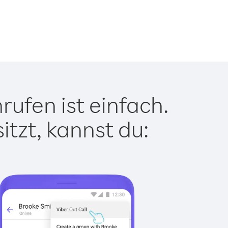
ufen ist einfach.
tzt, kannst du: