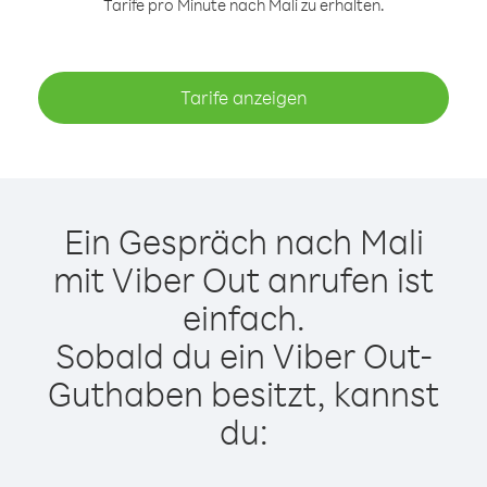
Tarife pro Minute nach Mali zu erhalten.
Tarife anzeigen
Ein Gespräch nach Mali
mit Viber Out anrufen ist
einfach.
Sobald du ein Viber Out-
Guthaben besitzt, kannst
du: