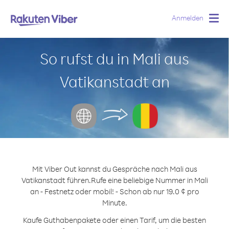
Anmelden
Togg
navig
So rufst du in Mali aus
Vatikanstadt an
Mit Viber Out kannst du Gespräche nach Mali aus
Vatikanstadt führen.
Rufe eine beliebige Nummer in Mali
an - Festnetz oder mobil! - Schon ab nur 19.0 ¢ pro
Minute.
Kaufe Guthabenpakete oder einen Tarif, um die besten