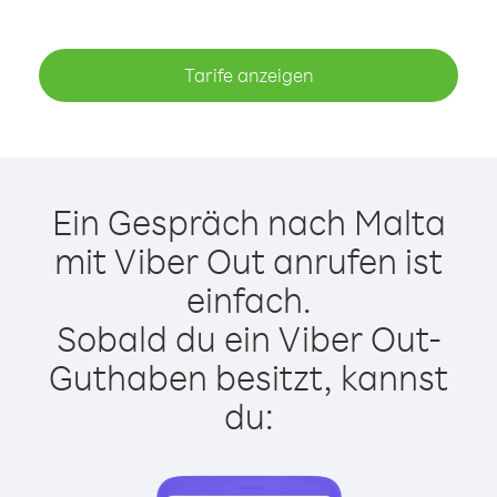
Tarife anzeigen
Ein Gespräch nach Malta
mit Viber Out anrufen ist
einfach.
Sobald du ein Viber Out-
Guthaben besitzt, kannst
du: