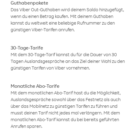
Guthabenpakete
Das Viber Out-Guthaben wird deinem Saldo hinzugefügt,
wenn du einen Betrag kaufen. Mit deinem Guthaben
kannst du weltweit eine beliebige Rufnummer zu den
günstigen Viber-Tarifen anrufen.
30-Tage-Tarife
Mit dem 30-Tage-Tarif kannst du für die Dauer von 30
Tagen Auslandsgespräche an das Ziel deiner Wahl zu den
günstigen Tarifen von Viber vornehmen.
Monatliche Abo-Tarife
Mit dem monatlichen Abo-Tarif hast du die Möglichkeit,
Auslandsgespräche sowohl über das Festnetz als auch
über das Mobilnetz zu günstigen Tarifen zu führen und
musst deinen Tarif nicht jedes mal verlängern. Mit dem
monatlichen Abo-Tarif kannst du bei bereits geführten
Anrufen sparen.