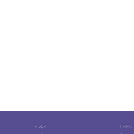
VIBER
FIRMA