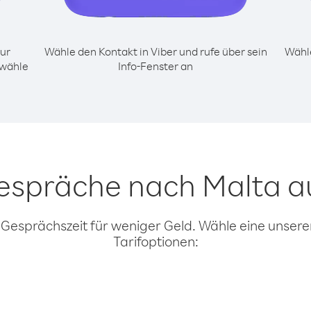
ur
Wähle den Kontakt in Viber und rufe über sein
Wähle
 wähle
Info-Fenster an
Gespräche nach Malta a
 Gesprächszeit für weniger Geld. Wähle eine unserer
Tarifoptionen: