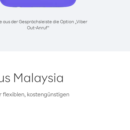
 aus der Gesprächsleiste die Option „Viber
Out-Anruf“
us Malaysia
 flexiblen, kostengünstigen