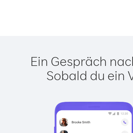
Ein Gespräch nach
Sobald du ein 