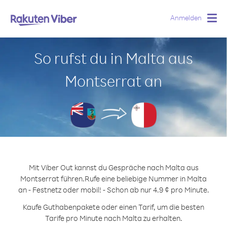
Anmelden
Togg
navig
So rufst du in Malta aus
Montserrat an
Mit Viber Out kannst du Gespräche nach Malta aus
Montserrat führen.
Rufe eine beliebige Nummer in Malta
an - Festnetz oder mobil! - Schon ab nur 4.9 ¢ pro Minute.
Kaufe Guthabenpakete oder einen Tarif, um die besten
Tarife pro Minute nach Malta zu erhalten.