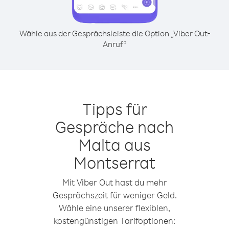
Wähle aus der Gesprächsleiste die Option „Viber Out-
Anruf“
Tipps für
Gespräche nach
Malta aus
Montserrat
Mit Viber Out hast du mehr
Gesprächszeit für weniger Geld.
Wähle eine unserer flexiblen,
kostengünstigen Tarifoptionen: