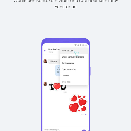
Wähle den Kontakt in Viber und rufe über sein Info-
Fenster an