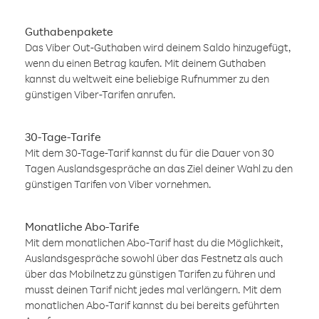
Guthabenpakete
Das Viber Out-Guthaben wird deinem Saldo hinzugefügt,
wenn du einen Betrag kaufen. Mit deinem Guthaben
kannst du weltweit eine beliebige Rufnummer zu den
günstigen Viber-Tarifen anrufen.
30-Tage-Tarife
Mit dem 30-Tage-Tarif kannst du für die Dauer von 30
Tagen Auslandsgespräche an das Ziel deiner Wahl zu den
günstigen Tarifen von Viber vornehmen.
Monatliche Abo-Tarife
Mit dem monatlichen Abo-Tarif hast du die Möglichkeit,
Auslandsgespräche sowohl über das Festnetz als auch
über das Mobilnetz zu günstigen Tarifen zu führen und
musst deinen Tarif nicht jedes mal verlängern. Mit dem
monatlichen Abo-Tarif kannst du bei bereits geführten