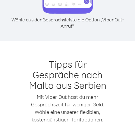
Wähle aus der Gesprächsleiste die Option „Viber Out-
Anruf“
Tipps für
Gespräche nach
Malta aus Serbien
Mit Viber Out hast du mehr
Gesprächszeit für weniger Geld.
Wähle eine unserer flexiblen,
kostengünstigen Tarifoptionen: