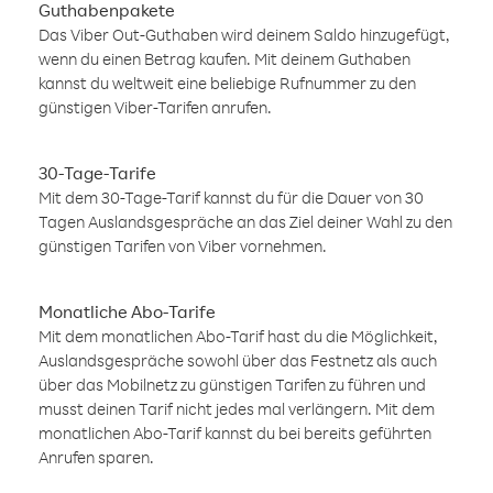
Guthabenpakete
Das Viber Out-Guthaben wird deinem Saldo hinzugefügt,
wenn du einen Betrag kaufen. Mit deinem Guthaben
kannst du weltweit eine beliebige Rufnummer zu den
günstigen Viber-Tarifen anrufen.
30-Tage-Tarife
Mit dem 30-Tage-Tarif kannst du für die Dauer von 30
Tagen Auslandsgespräche an das Ziel deiner Wahl zu den
günstigen Tarifen von Viber vornehmen.
Monatliche Abo-Tarife
Mit dem monatlichen Abo-Tarif hast du die Möglichkeit,
Auslandsgespräche sowohl über das Festnetz als auch
über das Mobilnetz zu günstigen Tarifen zu führen und
musst deinen Tarif nicht jedes mal verlängern. Mit dem
monatlichen Abo-Tarif kannst du bei bereits geführten
Anrufen sparen.