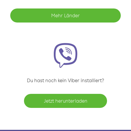
Mehr Länder
Du hast noch kein Viber installiert?
Jetzt herunterladen