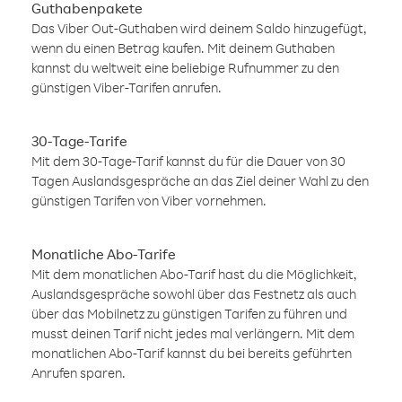
Guthabenpakete
Das Viber Out-Guthaben wird deinem Saldo hinzugefügt,
wenn du einen Betrag kaufen. Mit deinem Guthaben
kannst du weltweit eine beliebige Rufnummer zu den
günstigen Viber-Tarifen anrufen.
30-Tage-Tarife
Mit dem 30-Tage-Tarif kannst du für die Dauer von 30
Tagen Auslandsgespräche an das Ziel deiner Wahl zu den
günstigen Tarifen von Viber vornehmen.
Monatliche Abo-Tarife
Mit dem monatlichen Abo-Tarif hast du die Möglichkeit,
Auslandsgespräche sowohl über das Festnetz als auch
über das Mobilnetz zu günstigen Tarifen zu führen und
musst deinen Tarif nicht jedes mal verlängern. Mit dem
monatlichen Abo-Tarif kannst du bei bereits geführten
Anrufen sparen.