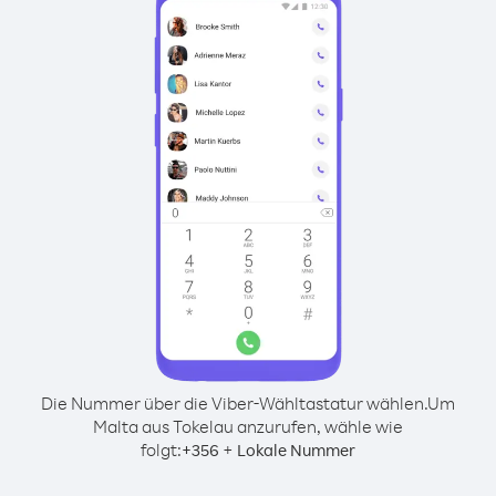
Die Nummer über die Viber-Wähltastatur wählen.
Um
Malta aus Tokelau anzurufen, wähle wie
folgt:
+
+
356
Lokale Nummer