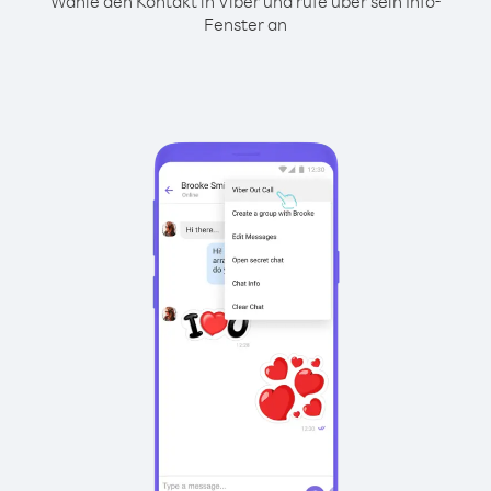
Wähle den Kontakt in Viber und rufe über sein Info-
Fenster an