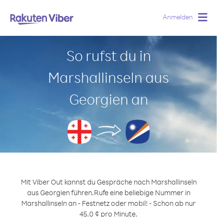
Anmelden
Togg
navig
So rufst du in
Marshallinseln aus
Georgien an
Mit Viber Out kannst du Gespräche nach Marshallinseln
aus Georgien führen.
Rufe eine beliebige Nummer in
Marshallinseln an - Festnetz oder mobil! - Schon ab nur
45.0 ¢ pro Minute.