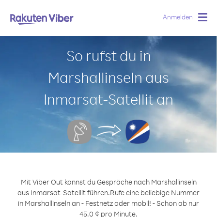
Anmelden
Togg
navig
So rufst du in
Marshallinseln aus
Inmarsat-Satellit an
Mit Viber Out kannst du Gespräche nach Marshallinseln
aus Inmarsat-Satellit führen.
Rufe eine beliebige Nummer
in Marshallinseln an - Festnetz oder mobil! - Schon ab nur
45.0 ¢ pro Minute.