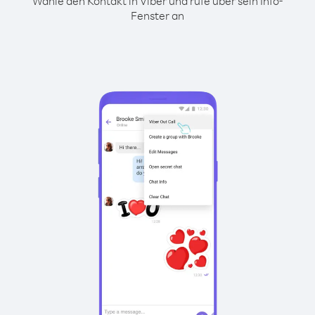
Wähle den Kontakt in Viber und rufe über sein Info-
Fenster an