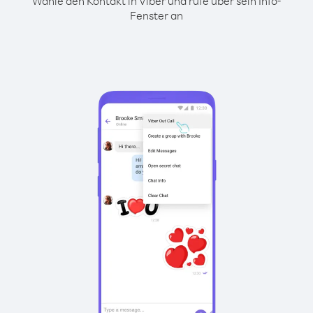
Wähle den Kontakt in Viber und rufe über sein Info-
Fenster an