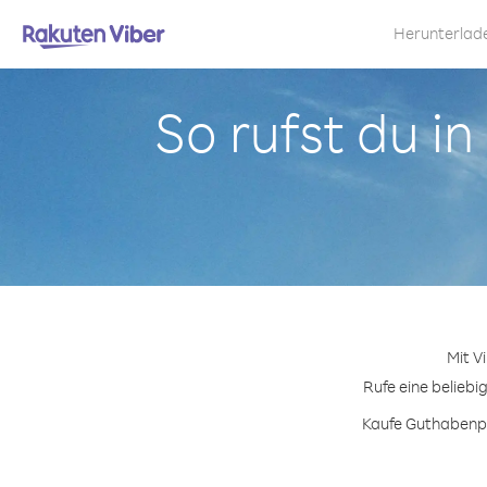
Herunterlad
So rufst du i
Mit V
Rufe eine beliebi
Kaufe Guthabenpa