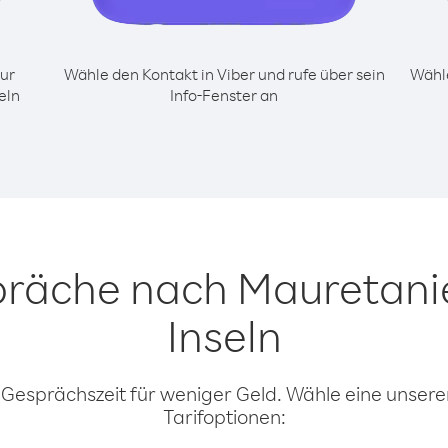
ur
Wähle den Kontakt in Viber und rufe über sein
Wähle
eln
Info-Fenster an
präche nach Mauretani
Inseln
 Gesprächszeit für weniger Geld. Wähle eine unserer
Tarifoptionen: