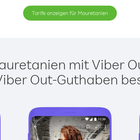
Tarife anzeigen für Mauretanien
uretanien mit Viber Out
Viber Out-Guthaben besi