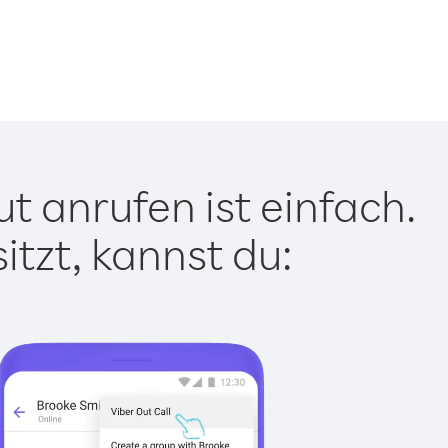
 anrufen ist einfach.
tzt, kannst du: