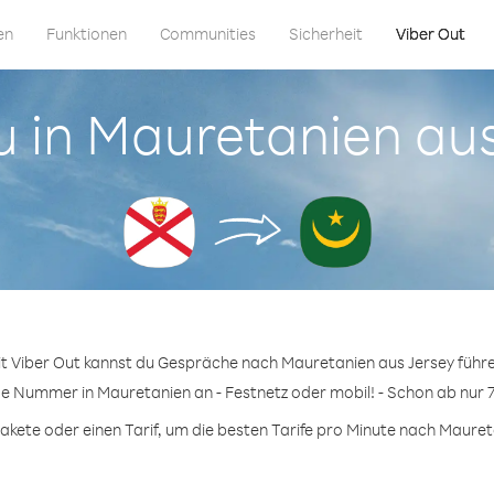
en
Funktionen
Communities
Sicherheit
Viber Out
u in Mauretanien au
t Viber Out kannst du Gespräche nach Mauretanien aus Jersey führ
ge Nummer in Mauretanien an - Festnetz oder mobil! - Schon ab nur 
kete oder einen Tarif, um die besten Tarife pro Minute nach Maureta