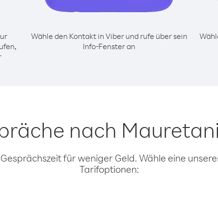
ur
Wähle den Kontakt in Viber und rufe über sein
Wähle
ufen,
Info-Fenster an
r
spräche nach Mauretani
 Gesprächszeit für weniger Geld. Wähle eine unserer
Tarifoptionen: