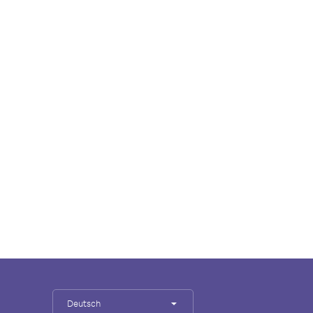
Deutsch