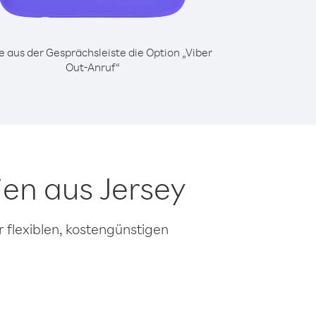
 aus der Gesprächsleiste die Option „Viber
Out-Anruf“
en aus Jersey
 flexiblen, kostengünstigen