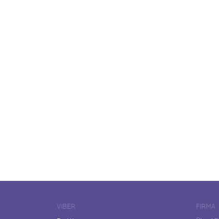
VIBER
FIRMA