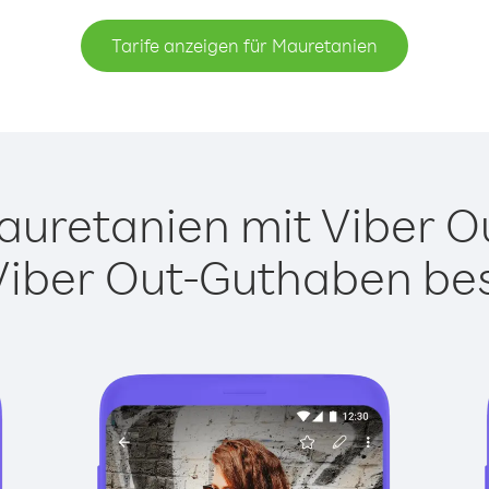
Tarife anzeigen für Mauretanien
uretanien mit Viber Out
Viber Out-Guthaben besi