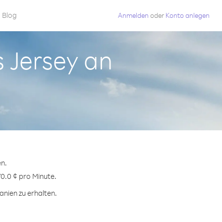
Blog
Anmelden
oder
Konto anlegen
s Jersey an
en.
70.0 ¢ pro Minute.
nien zu erhalten.