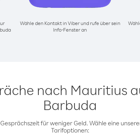
ur
Wähle den Kontakt in Viber und rufe über sein
Wähle
rbuda
Info-Fenster an
räche nach Mauritius 
Barbuda
 Gesprächszeit für weniger Geld. Wähle eine unserer
Tarifoptionen: