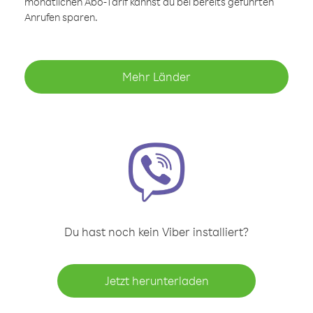
monatlichen Abo-Tarif kannst du bei bereits geführten
Anrufen sparen.
Mehr Länder
Du hast noch kein Viber installiert?
Jetzt herunterladen