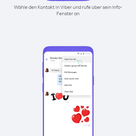
Wähle den Kontakt in Viber und rufe über sein Info-
Fenster an