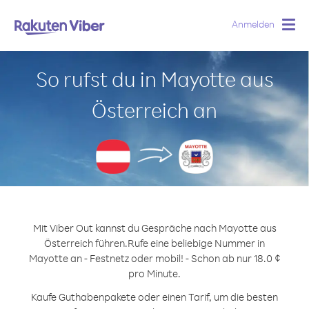
Anmelden
Togg
navig
So rufst du in Mayotte aus
Österreich an
Mit Viber Out kannst du Gespräche nach Mayotte aus
Österreich führen.
Rufe eine beliebige Nummer in
Mayotte an - Festnetz oder mobil! - Schon ab nur 18.0 ¢
pro Minute.
Kaufe Guthabenpakete oder einen Tarif, um die besten