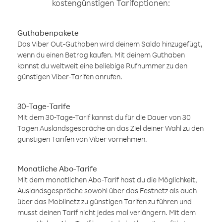
kostengünstigen Tarifoptionen:
Guthabenpakete
Das Viber Out-Guthaben wird deinem Saldo hinzugefügt,
wenn du einen Betrag kaufen. Mit deinem Guthaben
kannst du weltweit eine beliebige Rufnummer zu den
günstigen Viber-Tarifen anrufen.
30-Tage-Tarife
Mit dem 30-Tage-Tarif kannst du für die Dauer von 30
Tagen Auslandsgespräche an das Ziel deiner Wahl zu den
günstigen Tarifen von Viber vornehmen.
Monatliche Abo-Tarife
Mit dem monatlichen Abo-Tarif hast du die Möglichkeit,
Auslandsgespräche sowohl über das Festnetz als auch
über das Mobilnetz zu günstigen Tarifen zu führen und
musst deinen Tarif nicht jedes mal verlängern. Mit dem