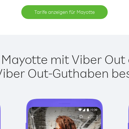
Tarife anzeigen für Mayotte
Mayotte mit Viber Out a
Viber Out-Guthaben besi