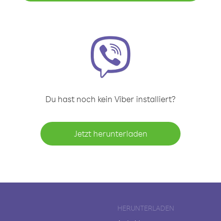
Du hast noch kein Viber installiert?
Jetzt herunterladen
HERUNTERLADEN