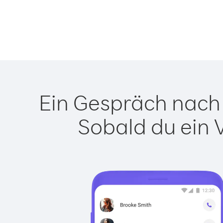
Ein Gespräch nach 
Sobald du ein 