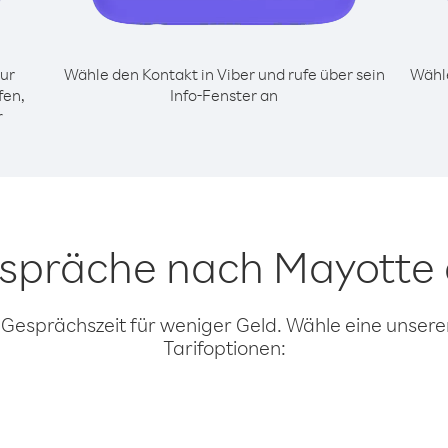
ur
Wähle den Kontakt in Viber und rufe über sein
Wähle
fen,
Info-Fenster an
r
espräche nach Mayotte
 Gesprächszeit für weniger Geld. Wähle eine unserer
Tarifoptionen: