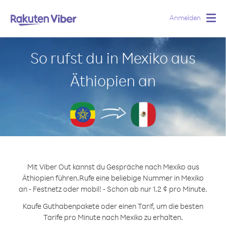
Anmelden
Togg
navig
So rufst du in Mexiko aus
Äthiopien an
Mit Viber Out kannst du Gespräche nach Mexiko aus
Äthiopien führen.
Rufe eine beliebige Nummer in Mexiko
an - Festnetz oder mobil! - Schon ab nur 1.2 ¢ pro Minute.
Kaufe Guthabenpakete oder einen Tarif, um die besten
Tarife pro Minute nach Mexiko zu erhalten.