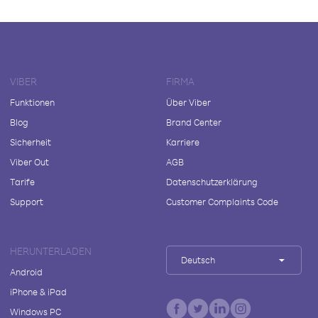
VIBER
FIRMA
Funktionen
Über Viber
Blog
Brand Center
Sicherheit
Karriere
Viber Out
AGB
Tarife
Datenschutzerklärung
Support
Customer Complaints Code
HERUNTERLADEN
Deutsch
Android
iPhone & iPad
Windows PC