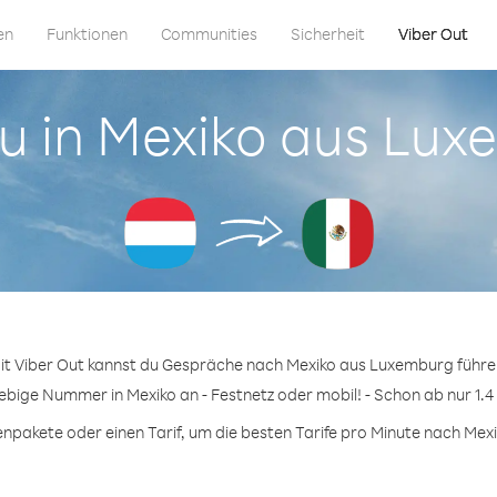
en
Funktionen
Communities
Sicherheit
Viber Out
du in Mexiko aus Lu
it Viber Out kannst du Gespräche nach Mexiko aus Luxemburg führe
iebige Nummer in Mexiko an - Festnetz oder mobil! - Schon ab nur 1.4
pakete oder einen Tarif, um die besten Tarife pro Minute nach Mexi