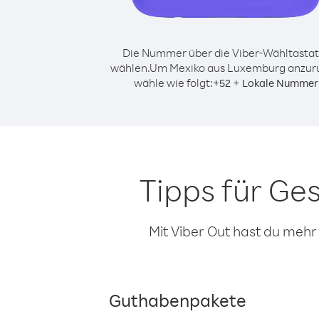
Die Nummer über die Viber-Wähltastat
wählen.
Um Mexiko aus Luxemburg anzuru
wähle wie folgt:
+
+
52
Lokale Nummer
Tipps für G
Mit Viber Out hast du mehr
Guthabenpakete