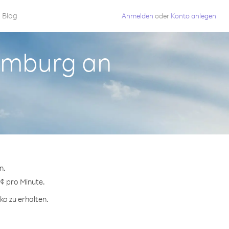
Blog
Anmelden
oder
Konto anlegen
xemburg an
n.
 ¢ pro Minute.
ko zu erhalten.