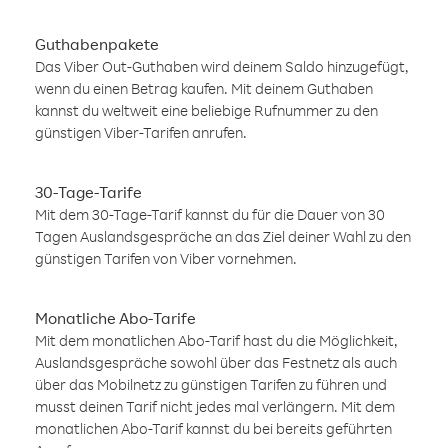
Guthabenpakete
Das Viber Out-Guthaben wird deinem Saldo hinzugefügt,
wenn du einen Betrag kaufen. Mit deinem Guthaben
kannst du weltweit eine beliebige Rufnummer zu den
günstigen Viber-Tarifen anrufen.
30-Tage-Tarife
Mit dem 30-Tage-Tarif kannst du für die Dauer von 30
Tagen Auslandsgespräche an das Ziel deiner Wahl zu den
günstigen Tarifen von Viber vornehmen.
Monatliche Abo-Tarife
Mit dem monatlichen Abo-Tarif hast du die Möglichkeit,
Auslandsgespräche sowohl über das Festnetz als auch
über das Mobilnetz zu günstigen Tarifen zu führen und
musst deinen Tarif nicht jedes mal verlängern. Mit dem
monatlichen Abo-Tarif kannst du bei bereits geführten