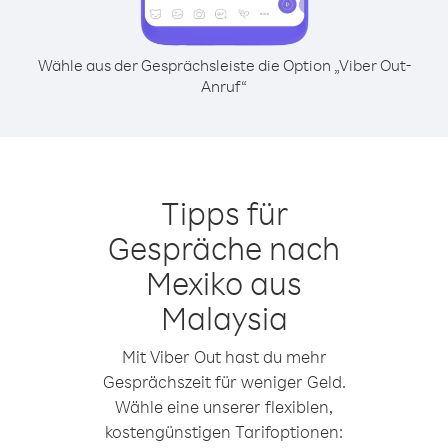
Wähle aus der Gesprächsleiste die Option „Viber Out-
Anruf“
Tipps für
Gespräche nach
Mexiko aus
Malaysia
Mit Viber Out hast du mehr
Gesprächszeit für weniger Geld.
Wähle eine unserer flexiblen,
kostengünstigen Tarifoptionen: