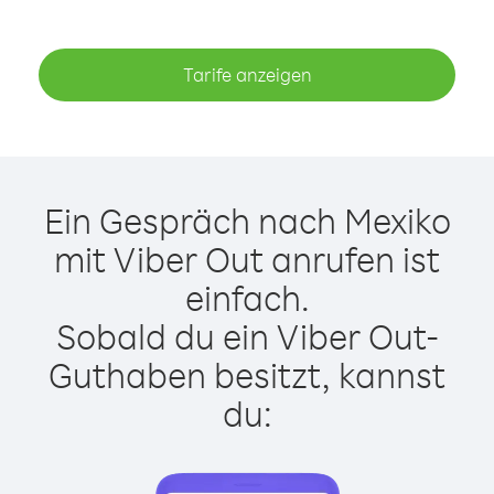
Tarife anzeigen
Ein Gespräch nach Mexiko
mit Viber Out anrufen ist
einfach.
Sobald du ein Viber Out-
Guthaben besitzt, kannst
du: