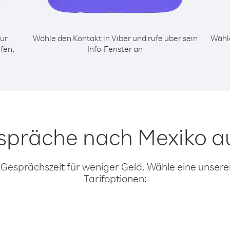
ur
Wähle den Kontakt in Viber und rufe über sein
Wähle
fen,
Info-Fenster an
espräche nach Mexiko a
 Gesprächszeit für weniger Geld. Wähle eine unserer
Tarifoptionen: