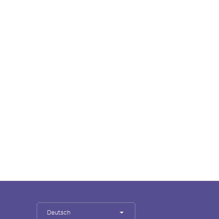
Deutsch