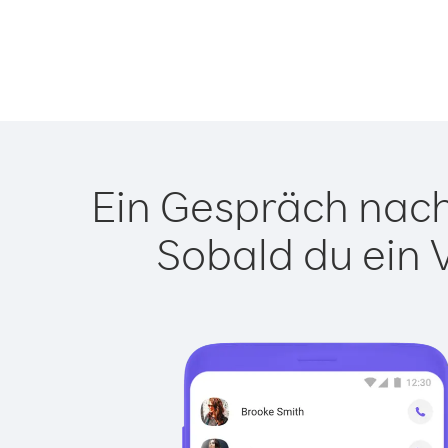
Ein Gespräch nach 
Sobald du ein 