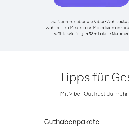
Die Nummer über die Viber-Wähltastat
wählen.
Um Mexiko aus Malediven anzuru
wähle wie folgt:
+
+
52
Lokale Nummer
Tipps für G
Mit Viber Out hast du mehr
Guthabenpakete