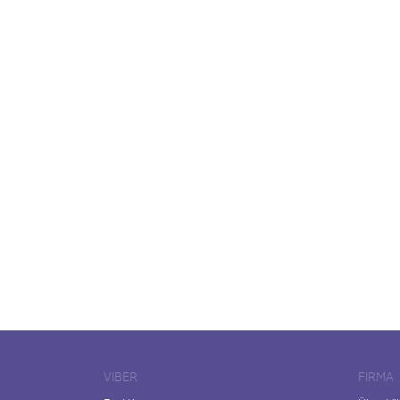
VIBER
FIRMA