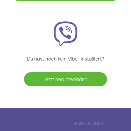
Du hast noch kein Viber installiert?
Jetzt herunterladen
HERUNTERLADEN