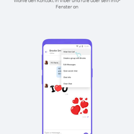
Wähle den Kontakt in Viber und rufe über sein Info-
Fenster an