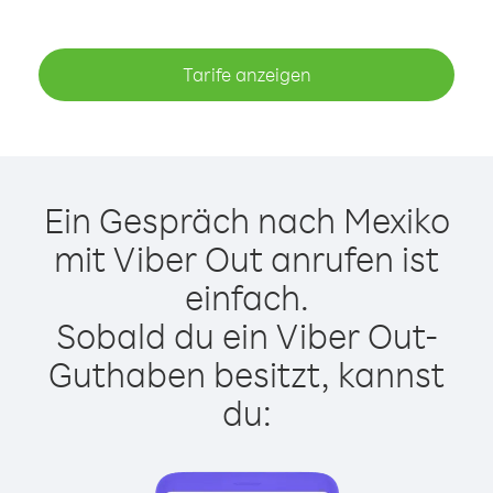
Tarife anzeigen
Ein Gespräch nach Mexiko
mit Viber Out anrufen ist
einfach.
Sobald du ein Viber Out-
Guthaben besitzt, kannst
du: