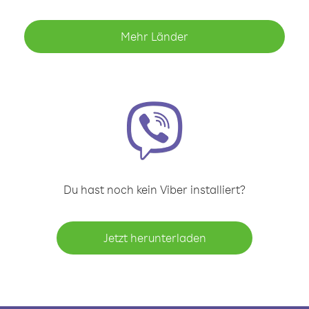
Mehr Länder
Du hast noch kein Viber installiert?
Jetzt herunterladen